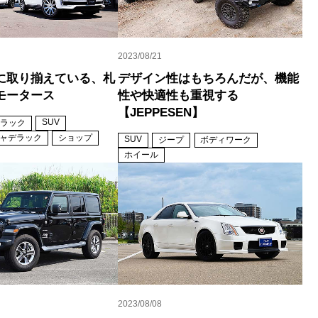
2023/08/21
富に取り揃えている、札
デザイン性はもちろんだが、機能
モータース
性や快適性も重視する
【JEPPESEN】
SUV
ラック
ャデラック
ショップ
SUV
ジープ
ボディワーク
ホイール
2023/08/08