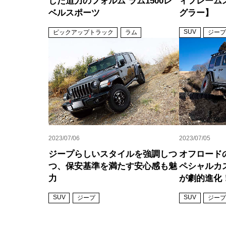
した迫力のフォルム ラム1500レ
ィフレームス
ベルスポーツ
グラー】
SUV
ピックアップトラック
ラム
ジープ
2023/07/06
2023/07/05
ジープらしいスタイルを強調しつ
オフロード
つ、保安基準を満たす安心感も魅
ペシャルカ
力
が劇的進化
SUV
SUV
ジープ
ジープ