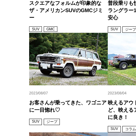
スクエアなフォルムが印象的な
普段乗りも快
ザ・アメリカンSUVのGMCジミ
ラングラー
ー
安心
SUV
GMC
SUV
ジープ
2023/08/07
2023/08/04
お客さんが乗ってきた、ワゴニア
映えるアウ
に一目惚れ♡
ど、映える
に良き！
SUV
ジープ
SUV
コラム