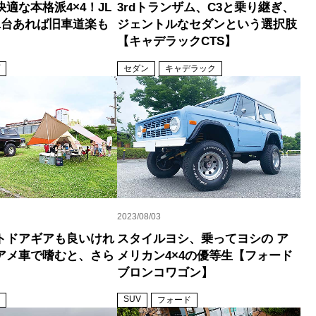
適な本格派4×4！JL
3rdトランザム、C3と乗り継ぎ、
1台あれば旧車道楽も
ジェントルなセダンという選択肢
【キャデラックCTS】
セダン
キャデラック
2023/08/03
トドアギアも良いけれ
スタイルヨシ、乗ってヨシの ア
アメ車で嗜むと、さら
メリカン4×4の優等生【フォード
ブロンコワゴン】
SUV
フォード