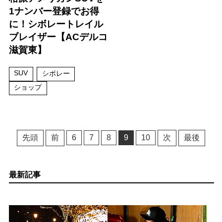
1ナンバー登録でお得
に！シボレートレイル
ブレイザー【ACデルコ
滋賀東】
SUV
シボレー
ショップ
先頭
前
6
7
8
9
10
次
最後
最新記事