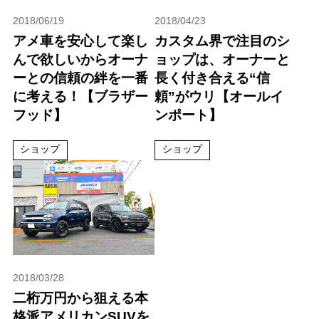
2018/06/19
2018/04/23
アメ車を安心して楽し
カスタム界で注目のシ
んで欲しいからオーナ
ョップは、オーナーと
ーとの信頼の絆を一番
長く付き合える“信
に考える！【ブラザー
頼”がウリ【オールイ
フッド】
ンポート】
ショップ
ショップ
2018/03/28
二桁万円から狙える本
格派アメリカンSUVを