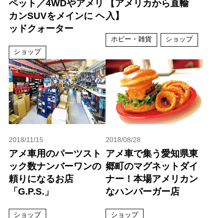
ペット／4WDやアメリ
【アメリカから直輸
カンSUVをメインに ヘ
入】
ッドクォーター
ホビー・雑貨
ショップ
ショップ
2018/11/15
2018/08/28
アメ車用のパーツスト
アメ車で集う愛知県東
ック数ナンバーワンの
郷町のマグネットダイ
頼りになるお店
ナー！本場アメリカン
「G.P.S.」
なハンバーガー店
ショップ
ショップ