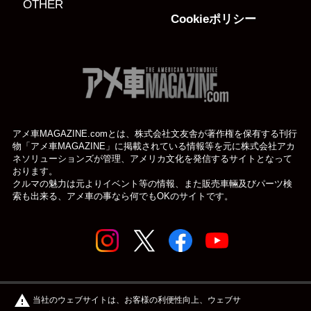
OTHER
Cookieポリシー
アメ車MAGAZINE.comとは、株式会社文友舎が著作権を保有する刊行
物「アメ車MAGAZINE」に掲載されている
情報等を元に株式会社アカ
ネソリューションズが管理、アメリカ文化を発信するサイトとなって
おります。
クルマの魅力は元よりイベント等の情報、また販売車輛及びパーツ検
索も出来る、アメ車の事なら何でもOKのサイトです。
© アメ車のWEBマガジン アメ車マガジン公式WEBサイト
warning
当社のウェブサイトは、お客様の利便性向上、ウェブサ
| アメマガ All rights reserved.