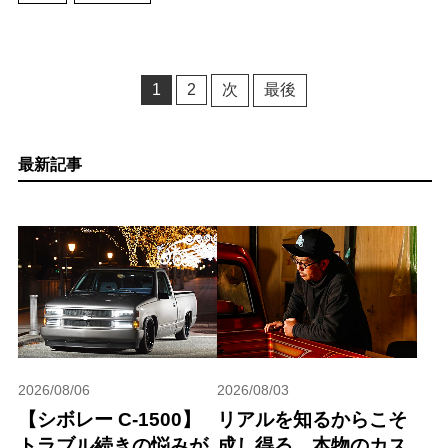
1
2
次
最後
最新記事
2026/08/06
2026/08/03
【シボレー C-1500】
リアルを知るからこそ
トラブル続きの悩みが
成し得る、本物のカス