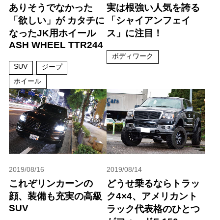
ありそうでなかった
実は根強い人気を誇る
「欲しい」が カタチに
「シャイアンフェイ
なったJK用ホイール
ス」に注目！
ASH WHEEL TTR244
ボディワーク
SUV
ジープ
ホイール
2019/08/16
2019/08/14
これぞリンカーンの
どうせ乗るならトラッ
顔、装備も充実の高級
ク4×4、アメリカント
SUV
ラック代表格のひとつ