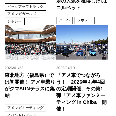
定の人気を獲得したC1
ピックアップトラック
コルベット
アメマガガールズ
クーペ
シボレー
シボレー
2026/01/22
2026/04/19
東北地方（福島県）で
「アメ車でつながろ
は初開催！ アメ車乗り
う！」2026年も年4回
がクマSUNテラスに集
の定期開催、その第1
結
弾「アメ車ファンミー
ティング in Chiba」開
アメマガミーティング
催！
イベントレポート