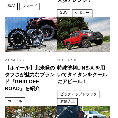
大胆アレンジ！
SUV
フォード
SUV
シボレー
2019/07/23
2019/07/18
【ホイール】北米発の
特殊塗料LINE-X を用
タフさが魅力なブラン
いてタイタンをクール
ド『GRID OFF-
にアピール！
ROAD』を紹介
ピックアップトラック
ホイール
逆輸入車