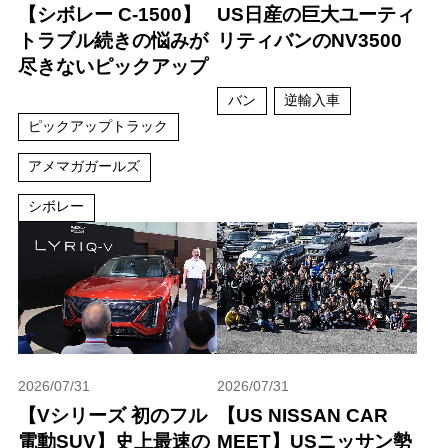
【シボレー C-1500】
US日産の巨大ユーティ
トラブル続きの悩みが
リティバンのNV3500
尽きないピックアップ
バン
逆輸入車
ピックアップトラック
アメマガガールズ
シボレー
2026/07/31
2026/07/31
【Vシリーズ 初のフル
【US NISSAN CAR
電動SUV】史上最速の
MEET】USニッサン勢