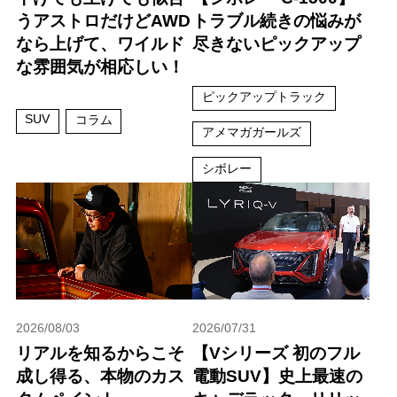
うアストロだけどAWD
トラブル続きの悩みが
なら上げて、ワイルド
尽きないピックアップ
な雰囲気が相応しい！
ピックアップトラック
SUV
コラム
アメマガガールズ
シボレー
2026/08/03
2026/07/31
リアルを知るからこそ
【Vシリーズ 初のフル
成し得る、本物のカス
電動SUV】史上最速の