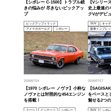
【シボレー C-1500】トラブル続
【Vシリーズ
きの悩みが 尽きないピックアッ
史上最速の
プ
クVがデビュ
SUV
ピックアップトラック
キャデ
アメマガガールズ
シボレー
新車インプレッ
2026/07/24
2026/07/17
【1970 シボレー ノヴァ】小粋な
【SAGISA
ノヴァとは対照的な454エンジン
をベースと
を搭載！
魅せる2つ
SUV
クーペ
ビンテージ
シボレー
シボレ