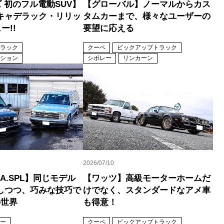
 初のフル電動SUV】
【グローバル】ノーマルからカス
キャデラック・リリッ
タムカーまで、様々なユーザーの
ー!!
要望に応える
ラック
クーペ
ピックアップトラック
ション
シボレー
リンカーン
2026/07/10
KA.SPL】同じモデル
【ワッツ】高級モーターホームだ
しつつ、巧みな技巧で
けでなく、スタンダードなアメ車
の世界
も得意！
ー
クーペ
ピックアップトラック