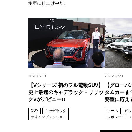
愛車に仕上げ中だ。
2026/07/31
2026/07/28
【Vシリーズ 初のフル電動SUV】
【グローバ
史上最速のキャデラック・リリッ
タムカーま
クVがデビュー!!
要望に応え
SUV
キャデラック
クーペ
ピッ
新車インプレッション
シボレー
リ