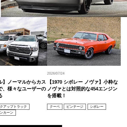
2026/07/24
ル】ノーマルからカス
【1970 シボレー ノヴァ】小粋な
で、様々なユーザーの
ノヴァとは対照的な454エンジン
る
を搭載！
クアップトラック
クーペ
ビンテージ
シボレー
ンカーン