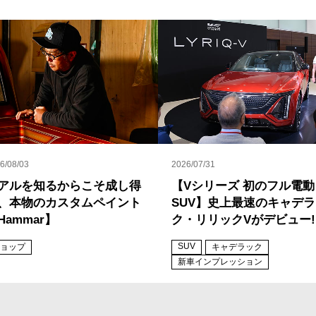
6/08/03
2026/07/31
アルを知るからこそ成し得
【Vシリーズ 初のフル電動
、本物のカスタムペイント
SUV】史上最速のキャデ
Hammar】
ク・リリックVがデビュー!
SUV
ョップ
キャデラック
新車インプレッション