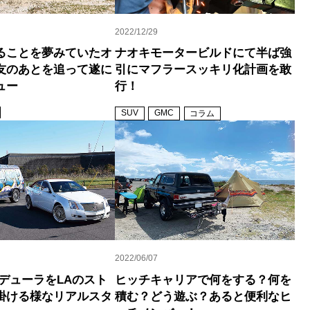
2022/12/29
ることを夢みていたオ
ナオキモータービルドにて半ば強
友のあとを追って遂に
引にマフラースッキリ化計画を敢
ュー
行！
SUV
GMC
コラム
2022/06/07
ンデューラをLAのスト
ヒッチキャリアで何をする？何を
掛ける様なリアルスタ
積む？どう遊ぶ？あると便利なヒ