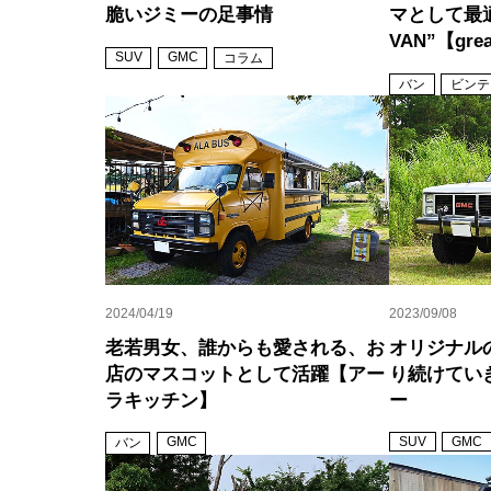
脆いジミーの足事情
マとして最
VAN”【gre
SUV
GMC
コラム
バン
ビンテ
2024/04/19
2023/09/08
老若男女、誰からも愛される、お
オリジナル
店のマスコットとして活躍【アー
り続けてい
ラキッチン】
ー
GMC
SUV
GMC
バン