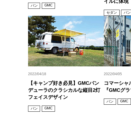
イルに体現
GMC
バン
セダン
バン
2022/04/18
2022/04/05
【キャンプ好き必見】GMCバン
コマーシャ
デューラのクラシカルな縦目2灯
『GMCグラ
フェイスデザイン
GMC
バン
GMC
バン