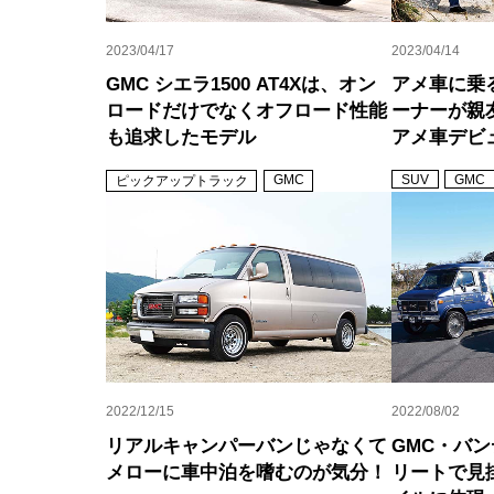
2023/04/17
2023/04/14
GMC シエラ1500 AT4Xは、オン
アメ車に乗
ロードだけでなくオフロード性能
ーナーが親
も追求したモデル
アメ車デビ
GMC
SUV
GMC
ピックアップトラック
2022/12/15
2022/08/02
リアルキャンパーバンじゃなくて
GMC・バ
メローに車中泊を嗜むのが気分！
リートで見