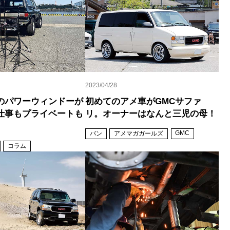
2023/04/28
のパワーウィンドーが
初めてのアメ車がGMCサファ
仕事もプライベートも
リ。オーナーはなんと三児の母！
GMC
バン
アメマガガールズ
コラム