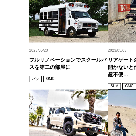
2023/05/23
2023/05/03
フルリノベーションでスクールバ
リアゲート
スを第二の部屋に
開かないと
超不便…
GMC
バン
SUV
GMC