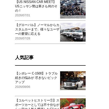
【US NISSAN CAR MEET】
USニッサン勢は寒さも何のそ
の！
2026/07/31
【グローバル】ノーマルからカ
スタムカーまで、様々なユーザ
ーの要望に応える
2026/07/28
人気記事
【シボレー C-1500】トラブル
続きの悩みが 尽きないピック
アップ
2026/08/06
【コルベットヒストリー①】ス
ポーツカーとしては不十分なが