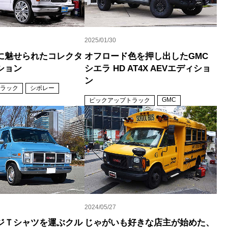
2025/01/30
に魅せられたコレクタ
オフロード色を押し出したGMC
ション
シエラ HD AT4X AEVエディショ
ン
ラック
シボレー
GMC
ピックアップトラック
2024/05/27
ジＴシャツを運ぶクル
じゃがいも好きな店主が始めた、