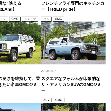
適な“映える
フレンチフライ専門のキッチンカ
atLAnd】
ー【FRIED pride】
GMC
GMC
ージ
ショップ
バン
2023/08/14
の良さを維持して、乗
スクエアなフォルムが印象的な
きたい名車GMCジミ
ザ・アメリカンSUVのGMCジミ
ー
SUV
GMC