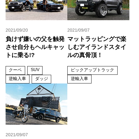
2021/09/20
2021/09/07
負けず嫌いの父を触発
マットラッピングで楽
させ自分もヘルキャッ
しむアイランドスタイ
トに乗る!?
ルの真骨頂！
SUV
クーペ
ピックアップトラック
逆輸入車
ダッジ
逆輸入車
2021/09/07