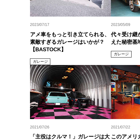
2023/07/17
2023/05/09
アメ車をもっと引き立てられる、
代々受け継
素敵すぎるガレージはいかが？
えた秘密基
【BASTOCK】
ガレージ
ガレージ
2021/07/26
2021/07/22
「主役はクルマ！」ガレージは大
このアメリ