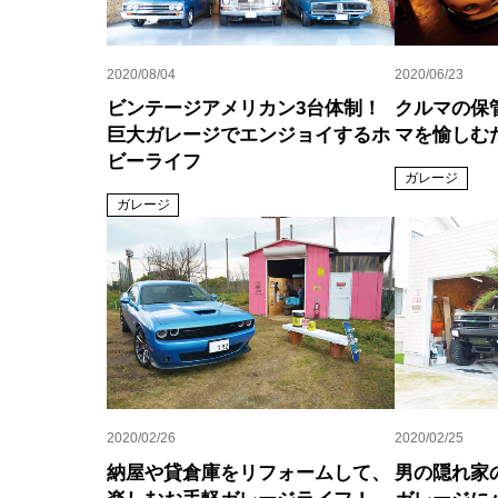
2020/08/04
2020/06/23
ビンテージアメリカン3台体制！
クルマの保
巨大ガレージでエンジョイするホ
マを愉しむ
ビーライフ
ガレージ
ガレージ
2020/02/26
2020/02/25
納屋や貸倉庫をリフォームして、
男の隠れ家