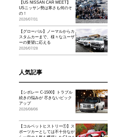
【US NISSAN CAR MEET】
USニッサン勢は寒さも何のそ
の！
2026/07/31
【グローバル】ノーマルからカ
スタムカーまで、様々なユーザ
ーの要望に応える
2026/07/28
人気記事
【シボレー C-1500】トラブル
続きの悩みが 尽きないピック
アップ
2026/08/06
【コルベットヒストリー①】ス
ポーツカーとしては不十分なが