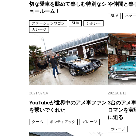
切な愛車を眺めて楽しむ特別なシ
や仲間と楽
ョールーム！
SUV
ハマー
SUV
ステーションワゴン
シボレー
ガレージ
2021/07/14
2021/01/11
YouTubeが世界中のアメ車ファン
3台のアメ
を繋いでくれた
ロマンを実
に迫る
クーペ
ポンティアック
ガレージ
ガレージ