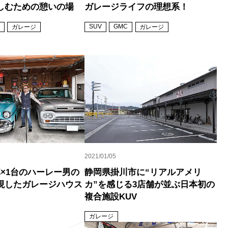
しむための憩いの場
ガレージライフの理想系！
SUV
GMC
ガレージ
ガレージ
2021/01/05
車×1台のハーレー男の
静岡県掛川市に“リアルアメリ
現したガレージハウス
カ”を感じる3店舗が並ぶ日本初の
複合施設KUV
ガレージ