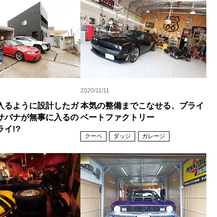
2020/11/11
入るように設計したガ
本気の整備までこなせる、プライ
サバナが無事に入るの
ベートファクトリー
イ!?
クーペ
ダッジ
ガレージ