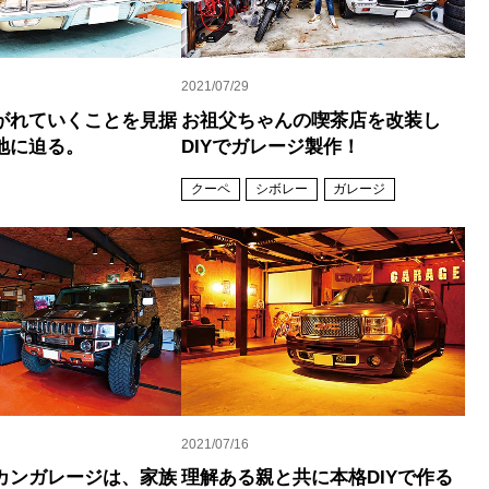
2021/07/29
がれていくことを見据
お祖父ちゃんの喫茶店を改装し
地に迫る。
DIYでガレージ製作！
クーペ
シボレー
ガレージ
2021/07/16
カンガレージは、家族
理解ある親と共に本格DIYで作る