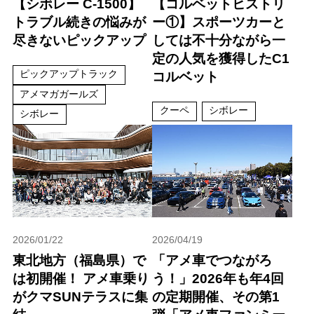
【シボレー C-1500】
【コルベットヒストリ
トラブル続きの悩みが
ー①】スポーツカーと
尽きないピックアップ
しては不十分ながら一
定の人気を獲得したC1
ピックアップトラック
コルベット
アメマガガールズ
クーペ
シボレー
シボレー
2026/01/22
2026/04/19
東北地方（福島県）で
「アメ車でつながろ
は初開催！ アメ車乗り
う！」2026年も年4回
がクマSUNテラスに集
の定期開催、その第1