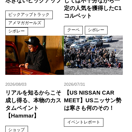
尽きないピックアップ
しては不十分ながら一
定の人気を獲得したC1
ピックアップトラック
コルベット
アメマガガールズ
クーペ
シボレー
シボレー
2026/08/03
2026/07/31
リアルを知るからこそ
【US NISSAN CAR
成し得る、本物のカス
MEET】USニッサン勢
タムペイント
は寒さも何のその！
【Hammar】
イベントレポート
ショップ