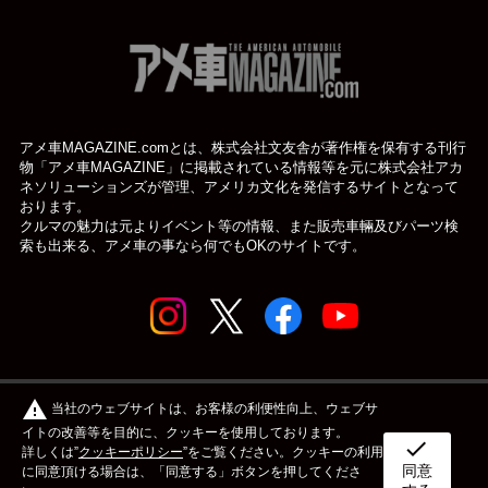
アメ車MAGAZINE.comとは、株式会社文友舎が著作権を保有する刊行
物「アメ車MAGAZINE」に掲載されている
情報等を元に株式会社アカ
ネソリューションズが管理、アメリカ文化を発信するサイトとなって
おります。
クルマの魅力は元よりイベント等の情報、また販売車輛及びパーツ検
索も出来る、アメ車の事なら何でもOKのサイトです。
© アメ車のWEBマガジン アメ車マガジン公式WEBサイト
warning
当社のウェブサイトは、お客様の利便性向上、ウェブサ
| アメマガ All rights reserved.
イトの改善等を目的に、クッキーを使用しております。
check
詳しくは”
クッキーポリシー
”をご覧ください。クッキーの利用
同意
ボディタイプ
メーカー
カスタム&メンテナンス
に同意頂ける場合は、「同意する」ボタンを押してくださ