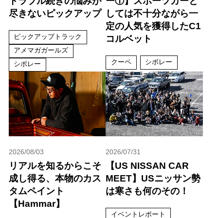
トラブル続きの悩みが
ー①】スポーツカーと
尽きないピックアップ
しては不十分ながら一
定の人気を獲得したC1
ピックアップトラック
コルベット
アメマガガールズ
クーペ
シボレー
シボレー
2026/08/03
2026/07/31
リアルを知るからこそ
【US NISSAN CAR
成し得る、本物のカス
MEET】USニッサン勢
タムペイント
は寒さも何のその！
【Hammar】
イベントレポート