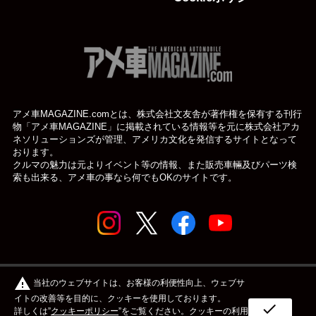
アメ車MAGAZINE.comとは、株式会社文友舎が著作権を保有する刊行
物「アメ車MAGAZINE」に掲載されている
情報等を元に株式会社アカ
ネソリューションズが管理、アメリカ文化を発信するサイトとなって
おります。
クルマの魅力は元よりイベント等の情報、また販売車輛及びパーツ検
索も出来る、アメ車の事なら何でもOKのサイトです。
© アメ車のWEBマガジン アメ車マガジン公式WEBサイト
warning
当社のウェブサイトは、お客様の利便性向上、ウェブサ
| アメマガ All rights reserved.
イトの改善等を目的に、クッキーを使用しております。
check
詳しくは”
クッキーポリシー
”をご覧ください。クッキーの利用