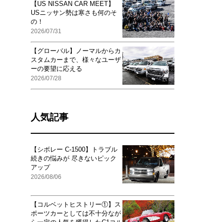
【US NISSAN CAR MEET】
USニッサン勢は寒さも何のそ
の！
2026/07/31
【グローバル】ノーマルからカ
スタムカーまで、様々なユーザ
ーの要望に応える
2026/07/28
人気記事
【シボレー C-1500】トラブル
続きの悩みが 尽きないピック
アップ
2026/08/06
【コルベットヒストリー①】ス
ポーツカーとしては不十分なが