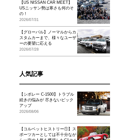
【US NISSAN CAR MEET】
USニッサン勢は寒さも何のそ
の！
2026/07/31
【グローバル】ノーマルからカ
スタムカーまで、様々なユーザ
ーの要望に応える
2026/07/28
人気記事
【シボレー C-1500】トラブル
続きの悩みが 尽きないピック
アップ
2026/08/06
【コルベットヒストリー①】ス
ポーツカーとしては不十分なが