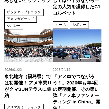
尽きないピックアップ
しては不十分ながら一
定の人気を獲得したC1
ピックアップトラック
コルベット
アメマガガールズ
クーペ
シボレー
シボレー
2026/01/22
2026/04/19
東北地方（福島県）で
「アメ車でつながろ
は初開催！ アメ車乗り
う！」2026年も年4回
がクマSUNテラスに集
の定期開催、その第1
結
弾「アメ車ファンミー
ティング in Chiba」開
アメマガミーティング
催！