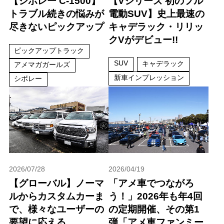
【シボレー C-1500】
【Vシリーズ 初のフル
トラブル続きの悩みが
電動SUV】史上最速の
尽きないピックアップ
キャデラック・リリッ
クVがデビュー!!
ピックアップトラック
SUV
キャデラック
アメマガガールズ
新車インプレッション
シボレー
2026/07/28
2026/04/19
【グローバル】ノーマ
「アメ車でつながろ
ルからカスタムカーま
う！」2026年も年4回
で、様々なユーザーの
の定期開催、その第1
要望に応える
弾「アメ車ファンミー