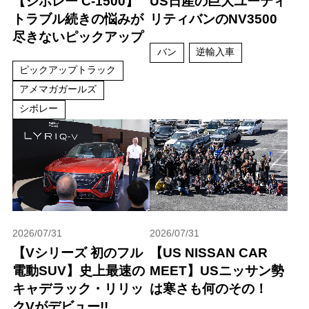
【シボレー C-1500】
US日産の巨大ユーティ
トラブル続きの悩みが
リティバンのNV3500
尽きないピックアップ
バン
逆輸入車
ピックアップトラック
アメマガガールズ
シボレー
2026/07/31
2026/07/31
【Vシリーズ 初のフル
【US NISSAN CAR
電動SUV】史上最速の
MEET】USニッサン勢
キャデラック・リリッ
は寒さも何のその！
クVがデビュー!!