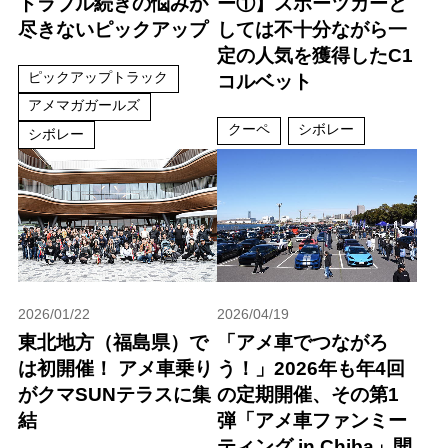
トラブル続きの悩みが
ー①】スポーツカーと
尽きないピックアップ
しては不十分ながら一
定の人気を獲得したC1
ピックアップトラック
コルベット
アメマガガールズ
クーペ
シボレー
シボレー
2026/01/22
2026/04/19
東北地方（福島県）で
「アメ車でつながろ
は初開催！ アメ車乗り
う！」2026年も年4回
がクマSUNテラスに集
の定期開催、その第1
結
弾「アメ車ファンミー
ティング in Chiba」開