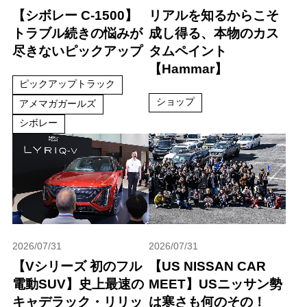
【シボレー C-1500】
リアルを知るからこそ
トラブル続きの悩みが
成し得る、本物のカス
尽きないピックアップ
タムペイント
【Hammar】
ピックアップトラック
ショップ
アメマガガールズ
シボレー
2026/07/31
2026/07/31
【Vシリーズ 初のフル
【US NISSAN CAR
電動SUV】史上最速の
MEET】USニッサン勢
キャデラック・リリッ
は寒さも何のその！