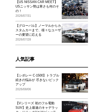
【US NISSAN CAR MEET】
USニッサン勢は寒さも何のそ
の！
2026/07/31
【グローバル】ノーマルからカ
スタムカーまで、様々なユーザ
ーの要望に応える
2026/07/28
人気記事
【シボレー C-1500】トラブル
続きの悩みが 尽きないピック
アップ
2026/08/06
【Vシリーズ 初のフル電動
SUV】史上最速のキャデラッ