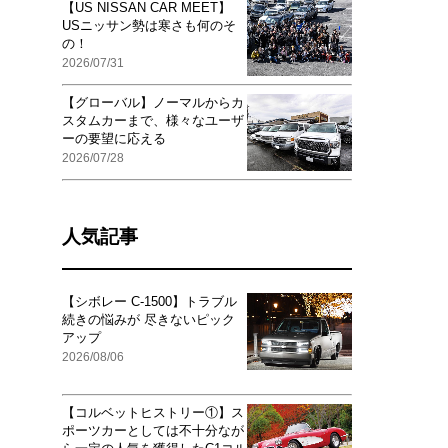
【US NISSAN CAR MEET】
USニッサン勢は寒さも何のそ
の！
2026/07/31
【グローバル】ノーマルからカ
スタムカーまで、様々なユーザ
ーの要望に応える
2026/07/28
人気記事
【シボレー C-1500】トラブル
続きの悩みが 尽きないピック
アップ
2026/08/06
【コルベットヒストリー①】ス
ポーツカーとしては不十分なが