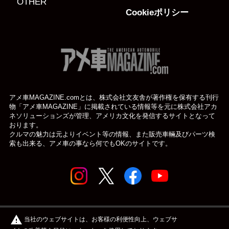
OTHER
Cookieポリシー
アメ車MAGAZINE.comとは、株式会社文友舎が著作権を保有する刊行
物「アメ車MAGAZINE」に掲載されている
情報等を元に株式会社アカ
ネソリューションズが管理、アメリカ文化を発信するサイトとなって
おります。
クルマの魅力は元よりイベント等の情報、また販売車輛及びパーツ検
索も出来る、アメ車の事なら何でもOKのサイトです。
© アメ車のWEBマガジン アメ車マガジン公式WEBサイト
warning
当社のウェブサイトは、お客様の利便性向上、ウェブサ
| アメマガ All rights reserved.