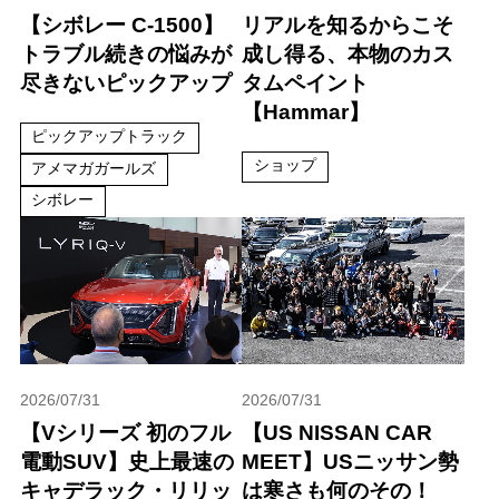
【シボレー C-1500】
リアルを知るからこそ
トラブル続きの悩みが
成し得る、本物のカス
尽きないピックアップ
タムペイント
【Hammar】
ピックアップトラック
ショップ
アメマガガールズ
シボレー
2026/07/31
2026/07/31
【Vシリーズ 初のフル
【US NISSAN CAR
電動SUV】史上最速の
MEET】USニッサン勢
キャデラック・リリッ
は寒さも何のその！