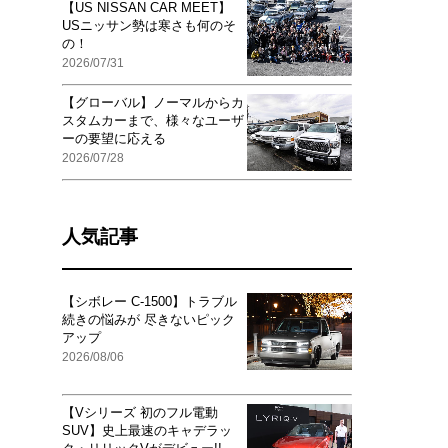
【US NISSAN CAR MEET】
USニッサン勢は寒さも何のそ
の！
2026/07/31
【グローバル】ノーマルからカ
スタムカーまで、様々なユーザ
ーの要望に応える
2026/07/28
人気記事
【シボレー C-1500】トラブル
続きの悩みが 尽きないピック
アップ
2026/08/06
【Vシリーズ 初のフル電動
SUV】史上最速のキャデラッ