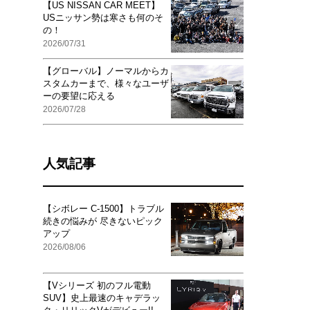
【US NISSAN CAR MEET】
USニッサン勢は寒さも何のそ
の！
2026/07/31
【グローバル】ノーマルからカ
スタムカーまで、様々なユーザ
ーの要望に応える
2026/07/28
人気記事
【シボレー C-1500】トラブル
続きの悩みが 尽きないピック
アップ
2026/08/06
【Vシリーズ 初のフル電動
SUV】史上最速のキャデラッ