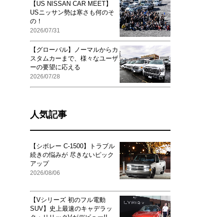
【US NISSAN CAR MEET】
USニッサン勢は寒さも何のそ
の！
2026/07/31
【グローバル】ノーマルからカ
スタムカーまで、様々なユーザ
ーの要望に応える
2026/07/28
人気記事
【シボレー C-1500】トラブル
続きの悩みが 尽きないピック
アップ
2026/08/06
【Vシリーズ 初のフル電動
SUV】史上最速のキャデラッ