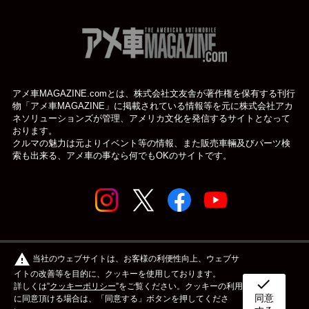
アメ車MAGAZINE.comとは、株式会社文友舎が著作権を保有する刊行
物「アメ車MAGAZINE」に掲載されている
情報等を元に株式会社アカ
ネソリューションズが管理、アメリカ文化を発信するサイトとなって
おります。
クルマの魅力は元よりイベント等の情報、また販売車輛及びパーツ検
索も出来る、アメ車の事なら何でもOKのサイトです。
© アメ車のWEBマガジン アメ車マガジン公式WEBサイト
warning
当社のウェブサイトは、お客様の利便性向上、ウェブサ
| アメマガ All rights reserved.
イトの改善等を目的に、クッキーを使用しております。
check
詳しくは”
クッキーポリシー
”をご覧ください。クッキーの利用
同意
ボディタイプ
メーカー
カスタム&メンテナンス
に同意頂ける場合は、「同意する」ボタンを押してくださ