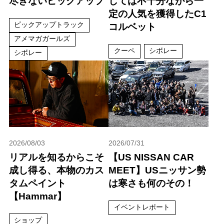
尽きないピックアップ
しては不十分ながら一
定の人気を獲得したC1
ピックアップトラック
コルベット
アメマガガールズ
クーペ
シボレー
シボレー
2026/08/03
2026/07/31
リアルを知るからこそ
【US NISSAN CAR
成し得る、本物のカス
MEET】USニッサン勢
タムペイント
は寒さも何のその！
【Hammar】
イベントレポート
ショップ