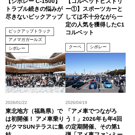
【シボレー C-1500】
【コルベットヒストリ
トラブル続きの悩みが
ー①】スポーツカーと
尽きないピックアップ
しては不十分ながら一
定の人気を獲得したC1
ピックアップトラック
コルベット
アメマガガールズ
クーペ
シボレー
シボレー
2026/01/22
2026/04/19
東北地方（福島県）で
「アメ車でつながろ
は初開催！ アメ車乗り
う！」2026年も年4回
がクマSUNテラスに集
の定期開催、その第1
結
弾「アメ車ファンミー