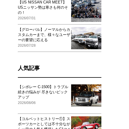
【US NISSAN CAR MEET】
USニッサン勢は寒さも何のそ
の！
2026/07/31
【グローバル】ノーマルからカ
スタムカーまで、様々なユーザ
ーの要望に応える
2026/07/28
人気記事
【シボレー C-1500】トラブル
続きの悩みが 尽きないピック
アップ
2026/08/06
【コルベットヒストリー①】ス
ポーツカーとしては不十分なが