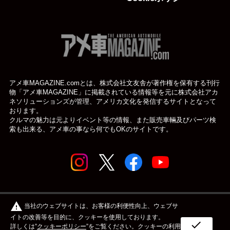
アメ車MAGAZINE.comとは、株式会社文友舎が著作権を保有する刊行
物「アメ車MAGAZINE」に掲載されている
情報等を元に株式会社アカ
ネソリューションズが管理、アメリカ文化を発信するサイトとなって
おります。
クルマの魅力は元よりイベント等の情報、また販売車輛及びパーツ検
索も出来る、アメ車の事なら何でもOKのサイトです。
© アメ車のWEBマガジン アメ車マガジン公式WEBサイト
warning
当社のウェブサイトは、お客様の利便性向上、ウェブサ
| アメマガ All rights reserved.
イトの改善等を目的に、クッキーを使用しております。
check
詳しくは”
クッキーポリシー
”をご覧ください。クッキーの利用