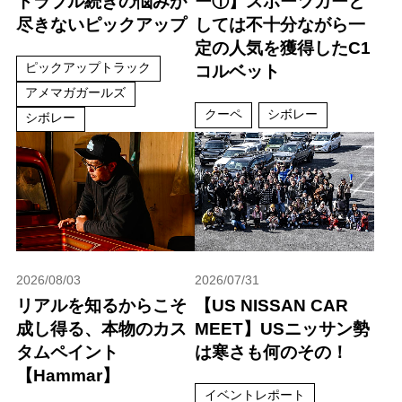
トラブル続きの悩みが
ー①】スポーツカーと
尽きないピックアップ
しては不十分ながら一
定の人気を獲得したC1
ピックアップトラック
コルベット
アメマガガールズ
クーペ
シボレー
シボレー
2026/08/03
2026/07/31
リアルを知るからこそ
【US NISSAN CAR
成し得る、本物のカス
MEET】USニッサン勢
タムペイント
は寒さも何のその！
【Hammar】
イベントレポート