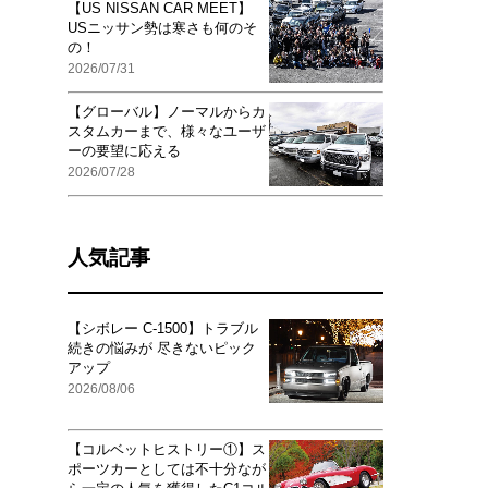
【US NISSAN CAR MEET】
USニッサン勢は寒さも何のそ
の！
2026/07/31
【グローバル】ノーマルからカ
スタムカーまで、様々なユーザ
ーの要望に応える
2026/07/28
人気記事
【シボレー C-1500】トラブル
続きの悩みが 尽きないピック
アップ
2026/08/06
【コルベットヒストリー①】ス
ポーツカーとしては不十分なが