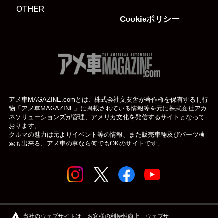
OTHER
Cookieポリシー
アメ車MAGAZINE.comとは、株式会社文友舎が著作権を保有する刊行
物「アメ車MAGAZINE」に掲載されている
情報等を元に株式会社アカ
ネソリューションズが管理、アメリカ文化を発信するサイトとなって
おります。
クルマの魅力は元よりイベント等の情報、また販売車輛及びパーツ検
索も出来る、アメ車の事なら何でもOKのサイトです。
© アメ車のWEBマガジン アメ車マガジン公式WEBサイト
warning
当社のウェブサイトは、お客様の利便性向上、ウェブサ