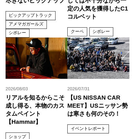
尽きないピックアップ
しては不十分ながら一
定の人気を獲得したC1
ピックアップトラック
コルベット
アメマガガールズ
クーペ
シボレー
シボレー
2026/08/03
2026/07/31
リアルを知るからこそ
【US NISSAN CAR
成し得る、本物のカス
MEET】USニッサン勢
タムペイント
は寒さも何のその！
【Hammar】
イベントレポート
ショップ