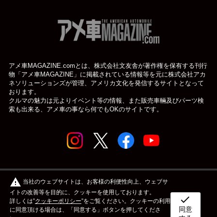
アメ車MAGAZINE.comとは、株式会社文友舎が著作権を保有する刊行
物「アメ車MAGAZINE」に掲載されている
情報等を元に株式会社アカ
ネソリューションズが管理、アメリカ文化を発信するサイトとなって
おります。
クルマの魅力は元よりイベント等の情報、また販売車輛及びパーツ検
索も出来る、アメ車の事なら何でもOKのサイトです。
© アメ車のWEBマガジン アメ車マガジン公式WEBサイト
warning
当社のウェブサイトは、お客様の利便性向上、ウェブサ
| アメマガ All rights reserved.
イトの改善等を目的に、クッキーを使用しております。
check
詳しくは”
クッキーポリシー
”をご覧ください。クッキーの利用
同意
ボディタイプ
メーカー
カスタム&メンテナンス
に同意頂ける場合は、「同意する」ボタンを押してくださ