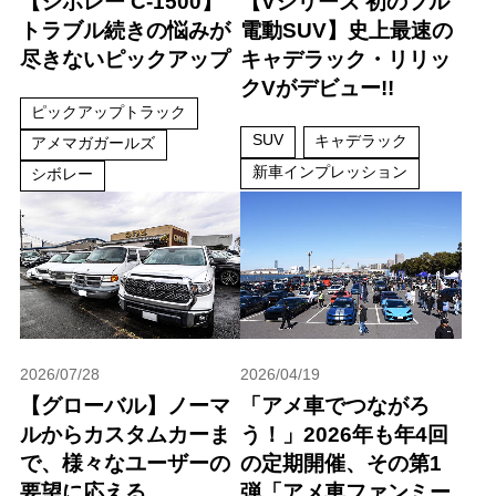
【シボレー C-1500】
【Vシリーズ 初のフル
トラブル続きの悩みが
電動SUV】史上最速の
尽きないピックアップ
キャデラック・リリッ
クVがデビュー!!
ピックアップトラック
SUV
キャデラック
アメマガガールズ
新車インプレッション
シボレー
2026/07/28
2026/04/19
【グローバル】ノーマ
「アメ車でつながろ
ルからカスタムカーま
う！」2026年も年4回
で、様々なユーザーの
の定期開催、その第1
要望に応える
弾「アメ車ファンミー