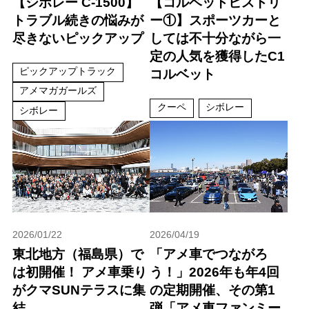
【シボレー C-1500】
【コルベットヒストリ
トラブル続きの悩みが
ー①】スポーツカーと
尽きないピックアップ
しては不十分ながら一
定の人気を獲得したC1
ピックアップトラック
コルベット
アメマガガールズ
クーペ
シボレー
シボレー
2026/01/22
2026/04/19
東北地方（福島県）で
「アメ車でつながろ
は初開催！ アメ車乗り
う！」2026年も年4回
がクマSUNテラスに集
の定期開催、その第1
結
弾「アメ車ファンミー