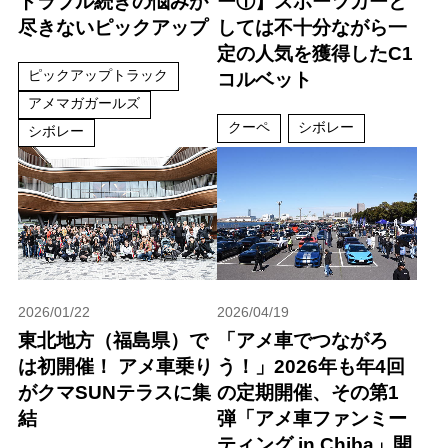
トラブル続きの悩みが
ー①】スポーツカーと
尽きないピックアップ
しては不十分ながら一
定の人気を獲得したC1
ピックアップトラック
コルベット
アメマガガールズ
クーペ
シボレー
シボレー
2026/01/22
2026/04/19
東北地方（福島県）で
「アメ車でつながろ
は初開催！ アメ車乗り
う！」2026年も年4回
がクマSUNテラスに集
の定期開催、その第1
結
弾「アメ車ファンミー
ティング in Chiba」開