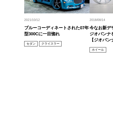
2021/10/12
2018/08/14
ブルーコーディネートされた07年
今なお新デ
型300Cに一目惚れ
ジオバンナ
【ジオバン
セダン
クライスラー
ホイール