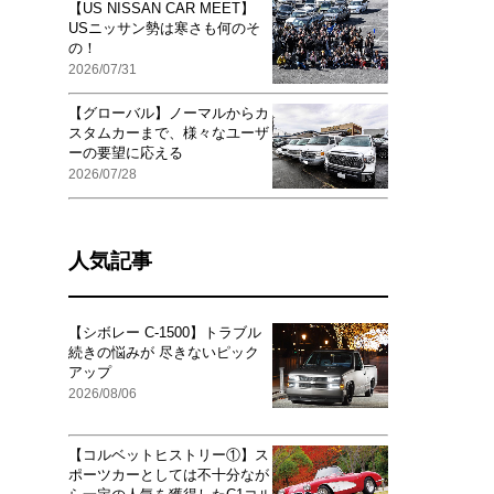
【US NISSAN CAR MEET】
USニッサン勢は寒さも何のそ
の！
2026/07/31
【グローバル】ノーマルからカ
スタムカーまで、様々なユーザ
ーの要望に応える
2026/07/28
人気記事
【シボレー C-1500】トラブル
続きの悩みが 尽きないピック
アップ
2026/08/06
【コルベットヒストリー①】ス
ポーツカーとしては不十分なが