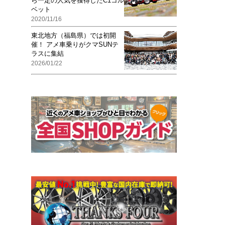
ら一定の人気を獲得したC1コル
ベット
2020/11/16
東北地方（福島県）では初開
催！ アメ車乗りがクマSUNテ
ラスに集結
2026/01/22