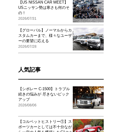
【US NISSAN CAR MEET】
USニッサン勢は寒さも何のそ
の！
2026/07/31
【グローバル】ノーマルからカ
スタムカーまで、様々なユーザ
ーの要望に応える
2026/07/28
人気記事
【シボレー C-1500】トラブル
続きの悩みが 尽きないピック
アップ
2026/08/06
【コルベットヒストリー①】ス
ポーツカーとしては不十分なが