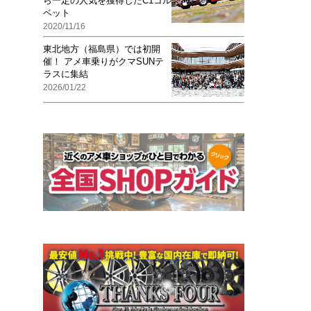
ら一定の人気を獲得したC1コル
ベット
2020/11/16
東北地方（福島県）では初開
催！ アメ車乗りがクマSUNテ
ラスに集結
2026/01/22