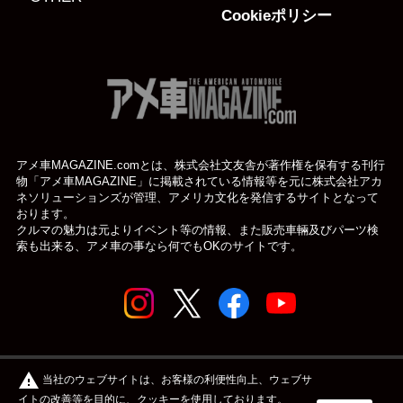
Cookieポリシー
アメ車MAGAZINE.comとは、株式会社文友舎が著作権を保有する刊行
物「アメ車MAGAZINE」に掲載されている
情報等を元に株式会社アカ
ネソリューションズが管理、アメリカ文化を発信するサイトとなって
おります。
クルマの魅力は元よりイベント等の情報、また販売車輛及びパーツ検
索も出来る、アメ車の事なら何でもOKのサイトです。
© アメ車のWEBマガジン アメ車マガジン公式WEBサイト
warning
当社のウェブサイトは、お客様の利便性向上、ウェブサ
| アメマガ All rights reserved.
イトの改善等を目的に、クッキーを使用しております。