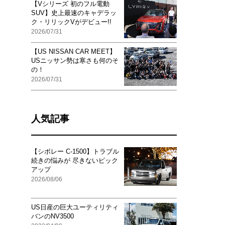
【Vシリーズ 初のフル電動
SUV】史上最速のキャデラッ
ク・リリックVがデビュー!!
2026/07/31
【US NISSAN CAR MEET】
USニッサン勢は寒さも何のそ
の！
2026/07/31
人気記事
【シボレー C-1500】トラブル
続きの悩みが 尽きないピック
アップ
2026/08/06
US日産の巨大ユーティリティ
バンのNV3500