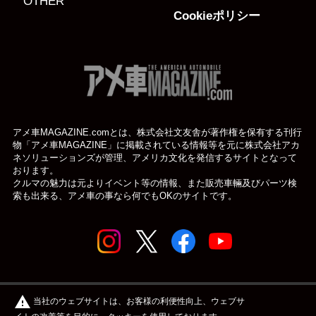
OTHER
Cookieポリシー
アメ車MAGAZINE.comとは、株式会社文友舎が著作権を保有する刊行
物「アメ車MAGAZINE」に掲載されている
情報等を元に株式会社アカ
ネソリューションズが管理、アメリカ文化を発信するサイトとなって
おります。
クルマの魅力は元よりイベント等の情報、また販売車輛及びパーツ検
索も出来る、アメ車の事なら何でもOKのサイトです。
© アメ車のWEBマガジン アメ車マガジン公式WEBサイト
warning
当社のウェブサイトは、お客様の利便性向上、ウェブサ
| アメマガ All rights reserved.