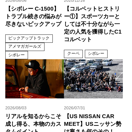
2026/08/06
2020/11/16
【シボレー C-1500】
【コルベットヒストリ
トラブル続きの悩みが
ー①】スポーツカーと
尽きないピックアップ
しては不十分ながら一
定の人気を獲得したC1
ピックアップトラック
コルベット
アメマガガールズ
クーペ
シボレー
シボレー
2026/08/03
2026/07/31
リアルを知るからこそ
【US NISSAN CAR
成し得る、本物のカス
MEET】USニッサン勢
タムペイント
は寒さも何のその！