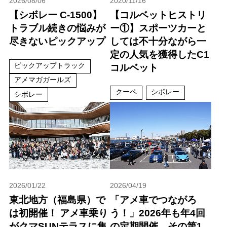
2026/08/06
2020/11/16
【シボレー C-1500】
【コルベットヒストリ
トラブル続きの悩みが
ー①】スポーツカーと
尽きないピックアップ
しては不十分ながら一
定の人気を獲得したC1
ピックアップトラック
コルベット
アメマガガールズ
クーペ
シボレー
シボレー
2026/01/22
2026/04/19
東北地方（福島県）で
「アメ車でつながろ
は初開催！ アメ車乗り
う！」2026年も年4回
がクマSUNテラスに集
の定期開催、その第1