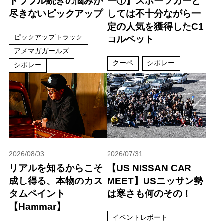
トラブル続きの悩みが
ー①】スポーツカーと
尽きないピックアップ
しては不十分ながら一
定の人気を獲得したC1
ピックアップトラック
コルベット
アメマガガールズ
クーペ
シボレー
シボレー
2026/08/03
2026/07/31
リアルを知るからこそ
【US NISSAN CAR
成し得る、本物のカス
MEET】USニッサン勢
タムペイント
は寒さも何のその！
【Hammar】
イベントレポート