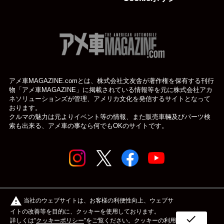
アメ車MAGAZINE.comとは、株式会社文友舎が著作権を保有する刊行
物「アメ車MAGAZINE」に掲載されている
情報等を元に株式会社アカ
ネソリューションズが管理、アメリカ文化を発信するサイトとなって
おります。
クルマの魅力は元よりイベント等の情報、また販売車輛及びパーツ検
索も出来る、アメ車の事なら何でもOKのサイトです。
© アメ車のWEBマガジン アメ車マガジン公式WEBサイト
warning
当社のウェブサイトは、お客様の利便性向上、ウェブサ
| アメマガ All rights reserved.
イトの改善等を目的に、クッキーを使用しております。
check
詳しくは”
クッキーポリシー
”をご覧ください。クッキーの利用