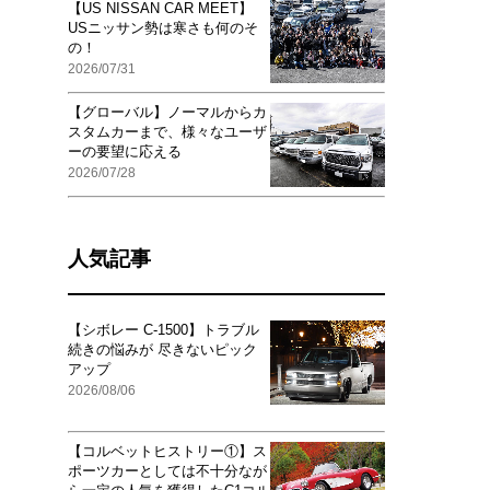
【US NISSAN CAR MEET】
USニッサン勢は寒さも何のそ
の！
2026/07/31
【グローバル】ノーマルからカ
スタムカーまで、様々なユーザ
ーの要望に応える
2026/07/28
人気記事
【シボレー C-1500】トラブル
続きの悩みが 尽きないピック
アップ
2026/08/06
【コルベットヒストリー①】ス
ポーツカーとしては不十分なが