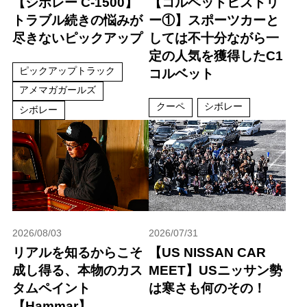
【シボレー C-1500】
【コルベットヒストリ
トラブル続きの悩みが
ー①】スポーツカーと
尽きないピックアップ
しては不十分ながら一
定の人気を獲得したC1
ピックアップトラック
コルベット
アメマガガールズ
クーペ
シボレー
シボレー
2026/08/03
2026/07/31
リアルを知るからこそ
【US NISSAN CAR
成し得る、本物のカス
MEET】USニッサン勢
タムペイント
は寒さも何のその！
【Hammar】