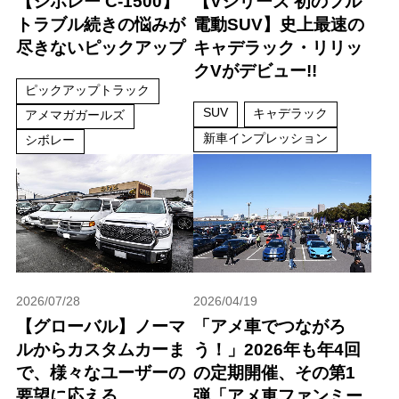
【シボレー C-1500】
【Vシリーズ 初のフル
トラブル続きの悩みが
電動SUV】史上最速の
尽きないピックアップ
キャデラック・リリッ
クVがデビュー!!
ピックアップトラック
SUV
キャデラック
アメマガガールズ
新車インプレッション
シボレー
2026/07/28
2026/04/19
【グローバル】ノーマ
「アメ車でつながろ
ルからカスタムカーま
う！」2026年も年4回
で、様々なユーザーの
の定期開催、その第1
要望に応える
弾「アメ車ファンミー