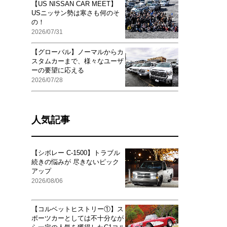
【US NISSAN CAR MEET】
USニッサン勢は寒さも何のそ
の！
2026/07/31
【グローバル】ノーマルからカ
スタムカーまで、様々なユーザ
ーの要望に応える
2026/07/28
人気記事
【シボレー C-1500】トラブル
続きの悩みが 尽きないピック
アップ
2026/08/06
【コルベットヒストリー①】ス
ポーツカーとしては不十分なが