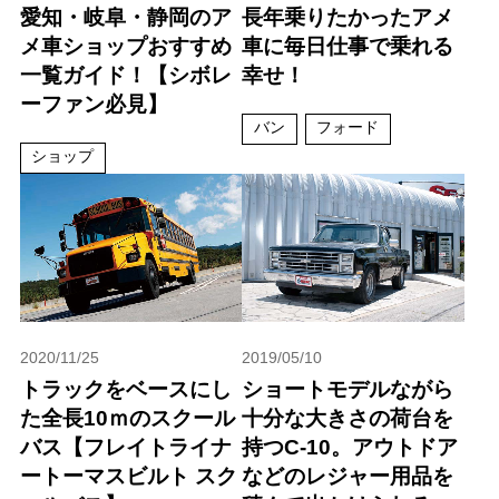
愛知・岐阜・静岡のア
長年乗りたかったアメ
メ車ショップおすすめ
車に毎日仕事で乗れる
一覧ガイド！【シボレ
幸せ！
ーファン必見】
バン
フォード
ショップ
2020/11/25
2019/05/10
トラックをベースにし
ショートモデルながら
た全長10ｍのスクール
十分な大きさの荷台を
バス【フレイトライナ
持つC-10。アウトドア
ートーマスビルト スク
などのレジャー用品を