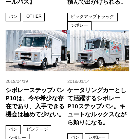
ールバス】
積んで出かけられる。
OTHER
バン
ピックアップトラック
シボレー
2019/04/19
2019/01/14
シボレーステップバン
ケータリングカーとし
P10は、今や希少な存
て活躍するシボレー
在であり、入手できる
P10ステップバン。キ
機会は極めて少ない。
ュートなルックスなが
ら頼りになる。
バン
ビンテージ
バン
シボレー
シボレー