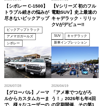
【シボレー C-1500】
【Vシリーズ 初のフル
トラブル続きの悩みが
電動SUV】史上最速の
尽きないピックアップ
キャデラック・リリッ
クVがデビュー!!
ピックアップトラック
SUV
キャデラック
アメマガガールズ
新車インプレッション
シボレー
2026/07/28
2026/04/19
【グローバル】ノーマ
「アメ車でつながろ
ルからカスタムカーま
う！」2026年も年4回
で、様々なユーザーの
の定期開催、その第1