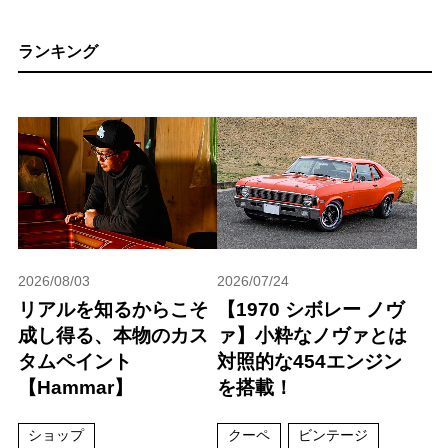
ランキング
2026/08/03
2026/07/24
リアルを知るからこそ
【1970 シボレー ノヴ
成し得る、本物のカス
ァ】小粋なノヴァとは
タムペイント
対照的な454エンジン
【Hammar】
を搭載！
ショップ
クーペ
ビンテージ