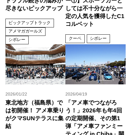
トラブル続きの悩みが
ー①】スポーツカーと
尽きないピックアップ
しては不十分ながら一
定の人気を獲得したC1
ピックアップトラック
コルベット
アメマガガールズ
クーペ
シボレー
シボレー
2026/01/22
2026/04/19
東北地方（福島県）で
「アメ車でつながろ
は初開催！ アメ車乗り
う！」2026年も年4回
がクマSUNテラスに集
の定期開催、その第1
結
弾「アメ車ファンミー
ティング in Chiba」開