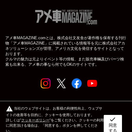
アメ車MAGAZINE.comとは、株式会社文友舎が著作権を保有する刊行
物「アメ車MAGAZINE」に掲載されている
情報等を元に株式会社アカ
ネソリューションズが管理、アメリカ文化を発信するサイトとなって
おります。
クルマの魅力は元よりイベント等の情報、また販売車輛及びパーツ検
索も出来る、アメ車の事なら何でもOKのサイトです。
© アメ車のWEBマガジン アメ車マガジン公式WEBサイト
warning
当社のウェブサイトは、お客様の利便性向上、ウェブサ
| アメマガ All rights reserved.
イトの改善等を目的に、クッキーを使用しております。
check
詳しくは”
クッキーポリシー
”をご覧ください。クッキーの利用
同意
ボディタイプ
メーカー
カスタム&メンテナンス
に同意頂ける場合は、「同意する」ボタンを押してくださ
する
い。