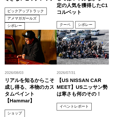
定の人気を獲得したC1
ピックアップトラック
コルベット
アメマガガールズ
クーペ
シボレー
シボレー
2026/08/03
2026/07/31
リアルを知るからこそ
【US NISSAN CAR
成し得る、本物のカス
MEET】USニッサン勢
タムペイント
は寒さも何のその！
【Hammar】
イベントレポート
ショップ